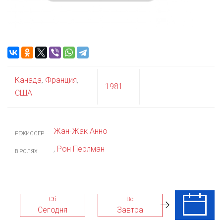
Канада
,
Франция
,
1981
США
Жан-Жак Анно
РЕЖИССЕР
,
Рон Перлман
В РОЛЯХ
Сб
Вс
Пн
Сегодня
Завтра
10 Авг