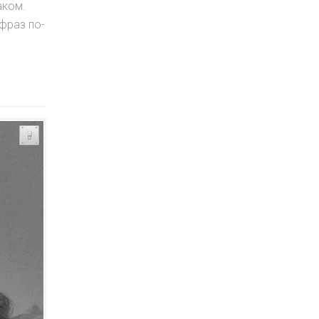
аком.
фраз по-