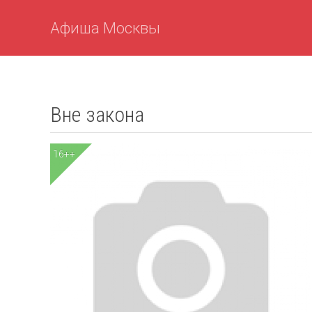
Афиша Москвы
Вне закона
16++