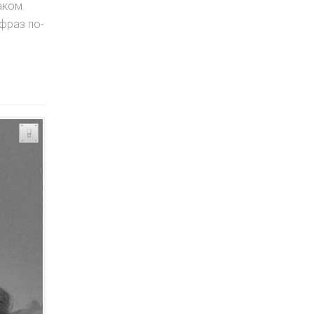
аком.
фраз по-