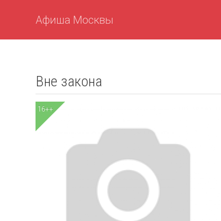
Афиша Москвы
Вне закона
16++