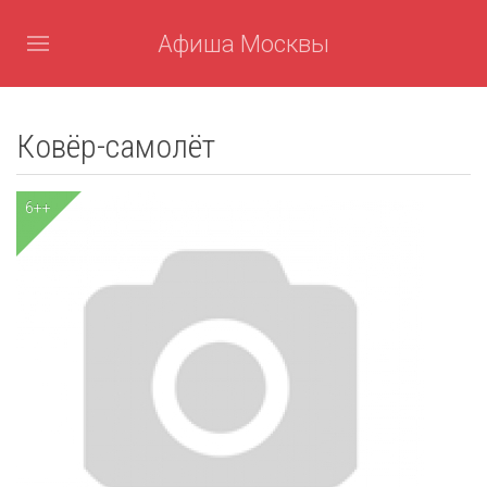
Афиша Москвы
Ковёр-самолёт
6++