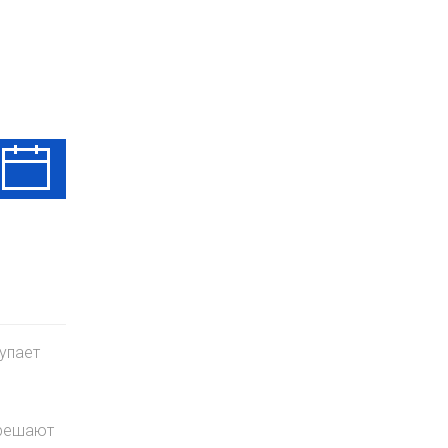
Чт
Пт
Сб
13 Авг
14 Авг
15 Авг
упает
 решают