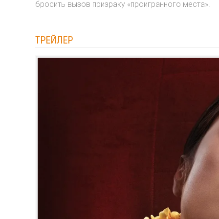
бросить вызов призраку «проигранного места».
ТРЕЙЛЕР