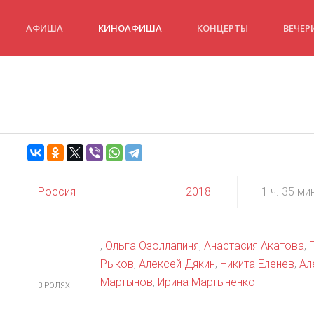
АФИША
КИНОАФИША
КОНЦЕРТЫ
ВЕЧЕР
Россия
2018
1 ч. 35 ми
,
Ольга Озоллапиня
,
Анастасия Акатова
,
Рыков
,
Алексей Дякин
,
Никита Еленев
,
Ал
Мартынов
,
Ирина Мартыненко
В РОЛЯХ