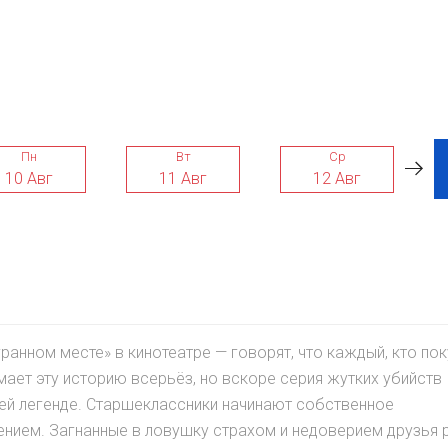
Пн
Вт
Ср
10 Авг
11 Авг
12 Авг
анном месте» в кинотеатре — говорят, что каждый, кто пок
имает эту историю всерьёз, но вскоре серия жутких убийств
ей легенде. Старшеклассники начинают собственное
ением. Загнанные в ловушку страхом и недоверием друзья