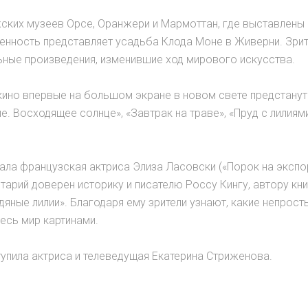
ских музеев Орсе, Оранжери и Мармоттан, где выставлены
енность представляет усадьба Клода Моне в Живерни. Зри
льные произведения, изменившие ход мирового искусства.
ино впервые на большом экране в новом свете предстанут
ие. Восходящее солнце», «Завтрак на траве», «Пруд с лилиями
ла французская актриса Элиза Ласовски («Порок на экспор
тарий доверен историку и писателю Россу Кингу, автору кн
яные лилии». Благодаря ему зрители узнают, какие непрост
есь мир картинами.
тупила актриса и телеведущая Екатерина Стриженова.