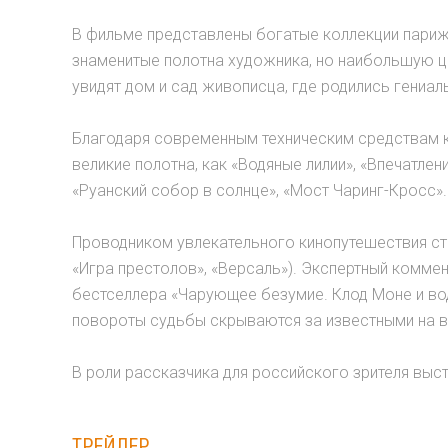
В фильме представлены богатые коллекции париж
знаменитые полотна художника, но наибольшую ц
увидят дом и сад живописца, где родились гениа
Благодаря современным техническим средствам к
великие полотна, как «Водяные лилии», «Впечатлен
«Руанский собор в солнце», «Мост Чаринг-Кросс».
Проводником увлекательного кинопутешествия ста
«Игра престолов», «Версаль»). Экспертный коммен
бестселлера «Чарующее безумие. Клод Моне и вод
повороты судьбы скрываются за известными на в
В роли рассказчика для российского зрителя выс
ТРЕЙЛЕР