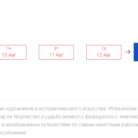
Пн
Вт
Ср
10 Авг
11 Авг
12 Авг
х художников в истории мирового искусства. Итальянские
взгляд на творчество и судьбу великого французского живопи
ей в незабываемое путешествие по самым известным работ
ессионизма.