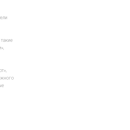
тели
 такие
»,
т»,
ижного
ые