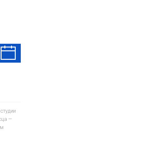
Чт
Пт
Сб
13 Авг
14 Авг
15 Авг
 студии
сца —
ам