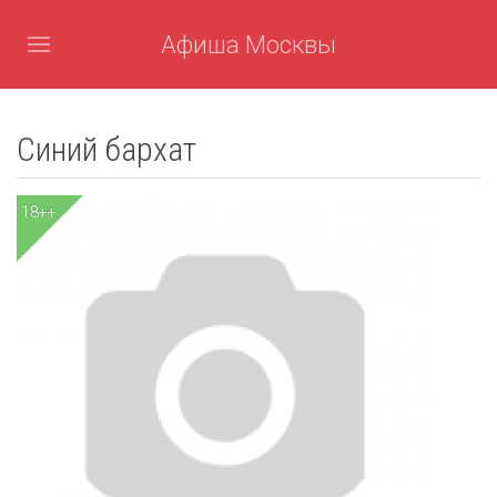
Афиша Москвы
Синий бархат
18++