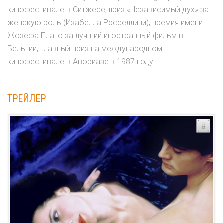
кинофестивале в Ситжесе, приз «Независимый дух» за
женскую роль (Изабелла Росселлини), премия имени
Жозефа Плато за лучший иностранный фильм в
Бельгии, главный приз на международном
кинофестивале в Авориазе в 1987 году.
ТРЕЙЛЕР