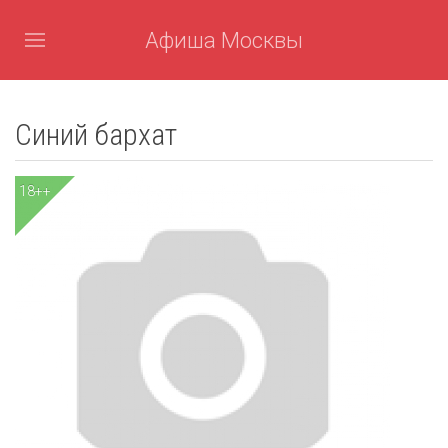
Афиша Москвы
Синий бархат
18++