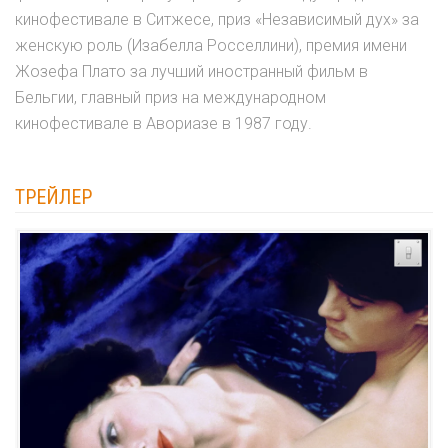
кинофестивале в Ситжесе, приз «Независимый дух» за
женскую роль (Изабелла Росселлини), премия имени
Жозефа Плато за лучший иностранный фильм в
Бельгии, главный приз на международном
кинофестивале в Авориазе в 1987 году.
ТРЕЙЛЕР