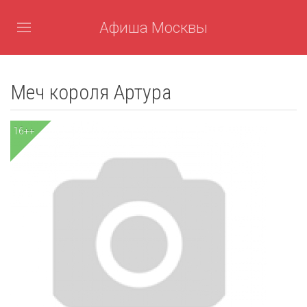
Афиша Москвы
Меч короля Артура
16++