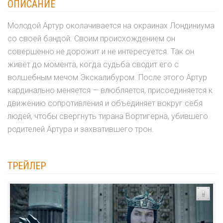
ОПИСАНИЕ
Молодой Артур околачивается на окраинах Лондиниума
со своей бандой. Своим происхождением он
совершенно не дорожит и не интересуется. Так он
живёт до момента, когда судьба сводит его с
волшебным мечом Экскалибуром. После этого Артур
кардинально меняется — влюбляется, присоединяется к
движению сопротивления и объединяет вокруг себя
людей, чтобы свергнуть тирана Вортигерна, убившего
родителей Артура и захватившего трон.
ТРЕЙЛЕР