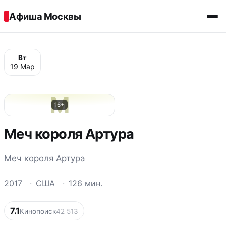
Перейти к содержимому
Афиша Москвы
Вт
19 Мар
М
16+
Меч короля Артура
Меч короля Артура
2017
·
США
·
126 мин.
7.1
Кинопоиск
42 513