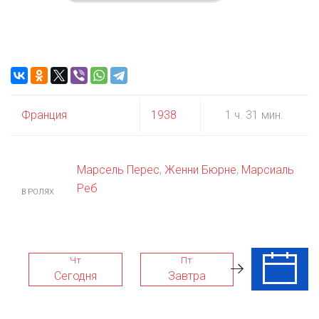
Франция
1938
1 ч. 31 мин.
Марсель Перес
,
Женни Бюрне
,
Марсиаль
Реб
В РОЛЯХ
Чт
Пт
Сб
Сегодня
Завтра
08 Авг