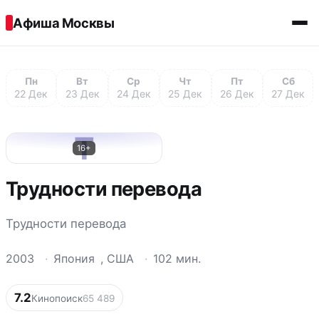
Перейти к содержимому
Афиша Москвы
Пн
Вт
Ср
Чт
Пт
Сб
22 Дек
23 Дек
24 Дек
25 Дек
26 Дек
27 Дек
Т
16+
Трудности перевода
Трудности перевода
2003
·
Япония
,
США
·
102 мин.
7.2
Кинопоиск
65 489