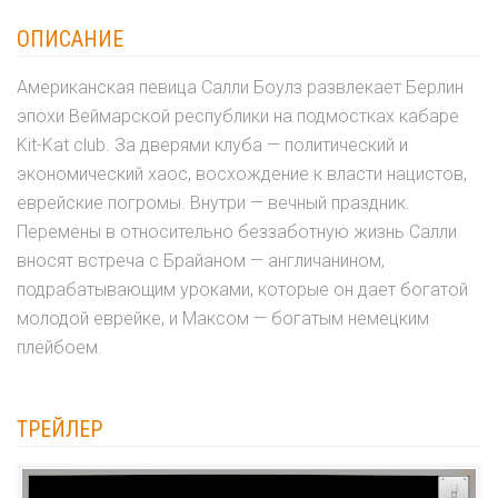
ОПИСАНИЕ
Американская певица Салли Боулз развлекает Берлин
эпохи Веймарской республики на подмостках кабаре
Kit-Kat club. За дверями клуба — политический и
экономический хаос, восхождение к власти нацистов,
еврейские погромы. Внутри — вечный праздник.
Перемены в относительно беззаботную жизнь Салли
вносят встреча с Брайаном — англичанином,
подрабатывающим уроками, которые он дает богатой
молодой еврейке, и Максом — богатым немецким
плейбоем.
ТРЕЙЛЕР