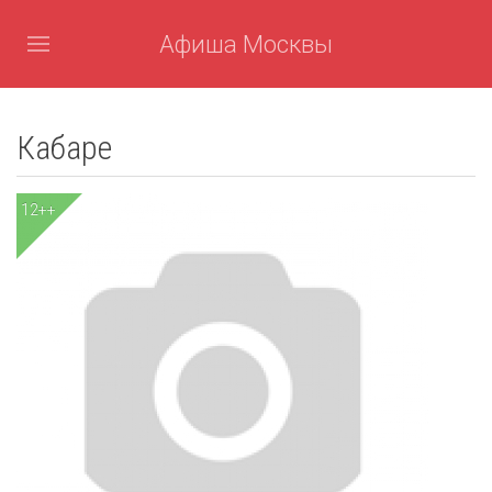
Афиша Москвы
Кабаре
12++