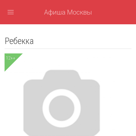
Афиша Москвы
Ребекка
12++