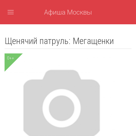
Афиша Москвы
Щенячий патруль: Мегащенки
0++