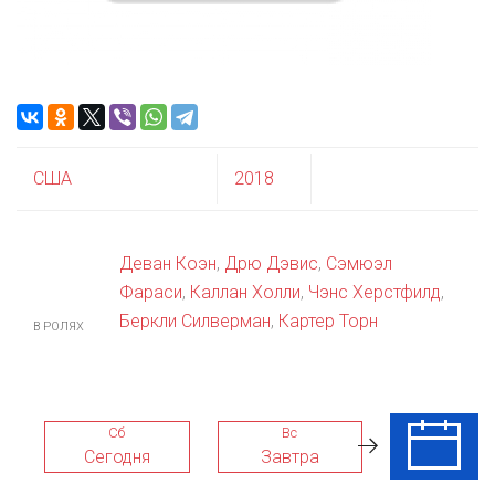
США
2018
Деван Коэн
,
Дрю Дэвис
,
Сэмюэл
Фараси
,
Каллан Холли
,
Чэнс Херстфилд
,
Беркли Силверман
,
Картер Торн
В РОЛЯХ
Сб
Вс
Пн
Сегодня
Завтра
10 Авг