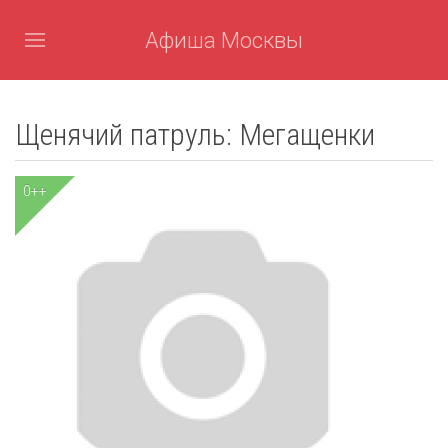
Афиша Москвы
Щенячий патруль: Мегащенки
0++