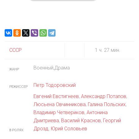
СССР
1 ч. 27 мин.
Военный,Драма
ЖАНР
Петр Тодоровский
РЕЖИССЕР
Евгений Евстигнеев
,
Александр Потапов
,
Люсьена Овчинникова
,
Галина Польских
,
Владимир Четвериков
,
Антонина
Дмитриева
,
Василий Краснов
,
Георгий
Дрозд
,
Юрий Соловьев
В РОЛЯХ