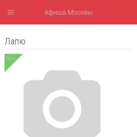
Афиша Москвы
Лапю
16++