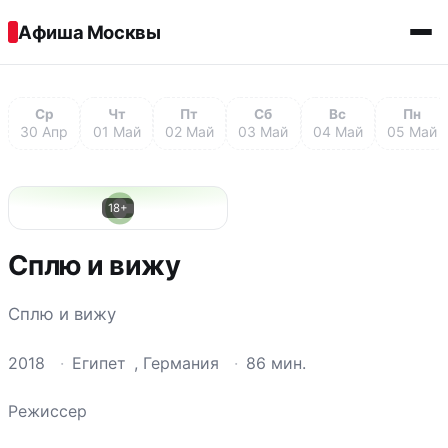
Перейти к содержимому
Афиша Москвы
Ср
Чт
Пт
Сб
Вс
Пн
30 Апр
01 Май
02 Май
03 Май
04 Май
05 Май
С
18+
Сплю и вижу
Сплю и вижу
2018
·
Египет
,
Германия
·
86 мин.
Режиссер