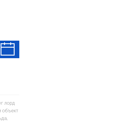
Чт
Пт
Сб
13 Авг
14 Авг
15 Авг
уг лорд
и объект
ьда,