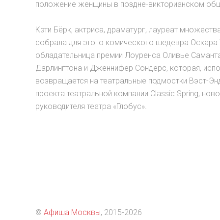
положение женщины в поздне-викторианском общ
Кэти Бёрк, актриса, драматург, лауреат множест
собрала для этого комического шедевра Оскара 
обладательница премии Лоуренса Оливье Саманта 
Дарлингтона и Дженнифер Сондерс, которая, испо
возвращается на театральные подмостки Вэст-Энд
проекта театральной компании Classic Spring, н
руководителя театра «Глобус».
©
Афиша Москвы
, 2015
-2026