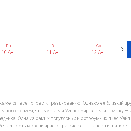
Пн
Вт
Ср
10 Авг
11 Авг
12 Авг
кажется, всё готово к празднованию. Однако её близкий др
едположением, что муж леди Уиндермир завёл интрижку — 
аздника. Одна из самых популярных и остроумных пьес Уайл
ойственность морали аристократического класса и шаткое