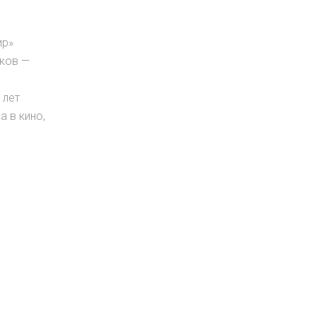
ир»
иков —
 лет
 в кино,