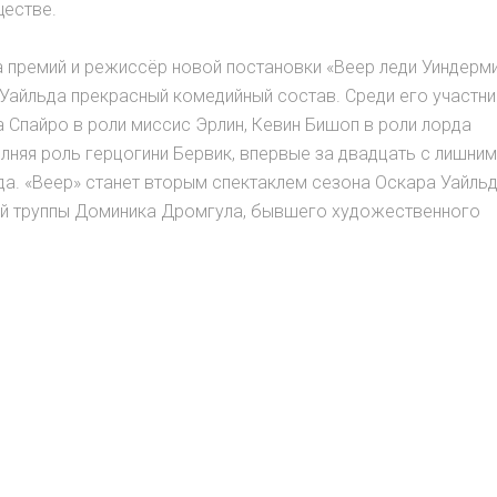
естве.
ва премий и режиссёр новой постановки «Веер леди Уиндерм
Уайльда прекрасный комедийный состав. Среди его участн
Спайро в роли миссис Эрлин, Кевин Бишоп в роли лорда
лняя роль герцогини Бервик, впервые за двадцать с лишним
а. «Веер» станет вторым спектаклем cезона Оскара Уайльда
овой труппы Доминика Дромгула, бывшего художественного