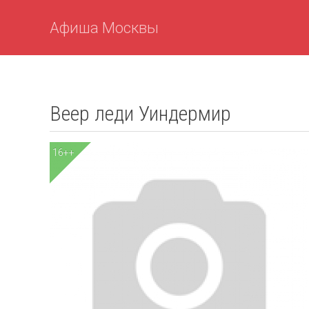
Афиша Москвы
Веер леди Уиндермир
16++