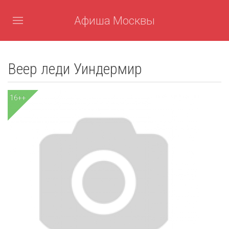
Афиша Москвы
Веер леди Уиндермир
16++