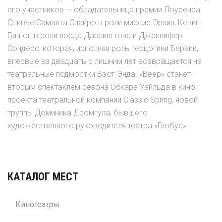
его участников — обладательница премии Лоуренса
Оливье Саманта Спайро в роли миссис Эрлин, Кевин
Бишоп в роли лорда Дарлингтона и Дженнифер
Сондерс, которая, исполняя роль герцогини Бервик,
впервые за двадцать с лишним лет возвращается на
театральные подмостки Вэст-Энда. «Веер» станет
вторым спектаклем cезона Оскара Уайльда в кино,
проекта театральной компании Classic Spring, новой
труппы Доминика Дромгула, бывшего
художественного руководителя театра «Глобус».
КАТАЛОГ МЕСТ
Кинотеатры