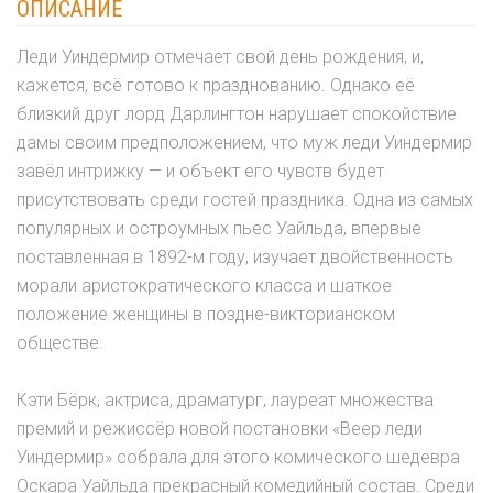
ОПИСАНИЕ
Леди Уиндермир отмечает свой день рождения, и,
кажется, всё готово к празднованию. Однако её
близкий друг лорд Дарлингтон нарушает спокойствие
дамы своим предположением, что муж леди Уиндермир
завёл интрижку — и объект его чувств будет
присутствовать среди гостей праздника. Одна из самых
популярных и остроумных пьес Уайльда, впервые
поставленная в 1892-м году, изучает двойственность
морали аристократического класса и шаткое
положение женщины в поздне-викторианском
обществе.
Кэти Бёрк, актриса, драматург, лауреат множества
премий и режиссёр новой постановки «Веер леди
Уиндермир» собрала для этого комического шедевра
Оскара Уайльда прекрасный комедийный состав. Среди