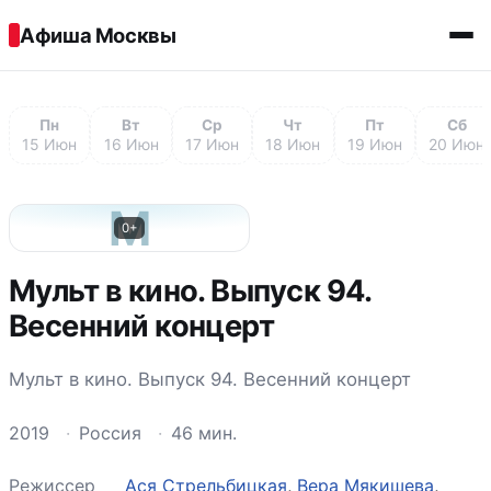
Перейти к содержимому
Афиша Москвы
Пн
Вт
Ср
Чт
Пт
Сб
15 Июн
16 Июн
17 Июн
18 Июн
19 Июн
20 Июн
М
0+
Мульт в кино. Выпуск 94.
Весенний концерт
Мульт в кино. Выпуск 94. Весенний концерт
2019
·
Россия
·
46 мин.
Режиссер
Ася Стрельбицкая
,
Вера Мякишева
,