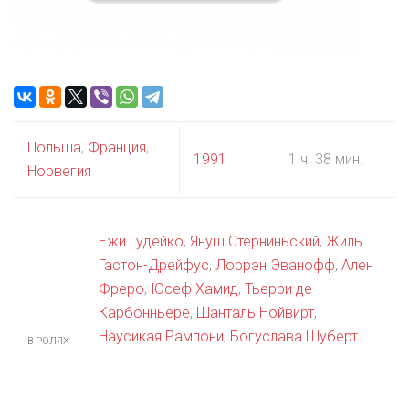
Польша
,
Франция
,
1991
1 ч. 38 мин.
Норвегия
Ежи Гудейко
,
Януш Стерниньский
,
Жиль
Гастон-Дрейфус
,
Лоррэн Эванофф
,
Ален
Фреро
,
Юсеф Хамид
,
Тьерри де
Карбонньере
,
Шанталь Нойвирт
,
Наусикая Рампони
,
Богуслава Шуберт
В РОЛЯХ