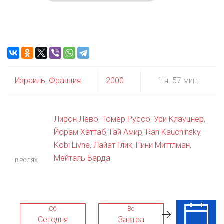
Израиль
,
Франция
2000
1 ч. 57 мин.
Лирон Лево
,
Томер Руссо
,
Ури Клауцнер
,
Йорам Хаттаб
,
Гай Амир
,
Ran Kauchinsky
,
Kobi Livne
,
Лайат Глик
,
Пини Миттлман
,
Мейталь Барда
В РОЛЯХ
Сб
Вс
Пн
Сегодня
Завтра
10 Авг