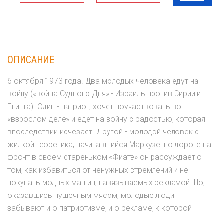
ОПИСАНИЕ
6 октября 1973 года. Два молодых человека едут на
войну («война Судного Дня» - Израиль против Сирии и
Египта). Один - патриот, хочет поучаствовать во
«взрослом деле» и едет на войну с радостью, которая
впоследствии исчезает. Другой - молодой человек с
жилкой теоретика, начитавшийся Маркузе: по дороге на
фронт в своём стареньком «Фиате» он рассуждает о
том, как избавиться от ненужных стремлений и не
покупать модных машин, навязываемых рекламой. Но,
оказавшись пушечным мясом, молодые люди
забывают и о патриотизме, и о рекламе, к которой