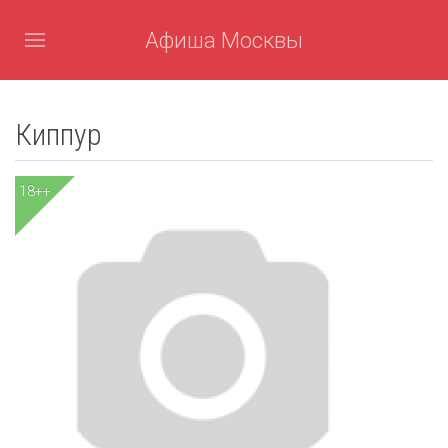
Афиша Москвы
Киппур
18++