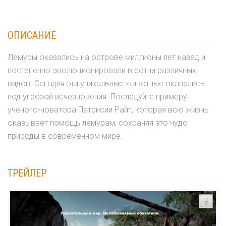
ОПИСАНИЕ
Лемуры оказались на острове миллионы лет назад и
постепенно эволюционировали в сотни различных
видов. Сегодня эти уникальные животные оказались
под угрозой исчезновения. Последуйте примеру
ученого-новатора Патрисии Райт, которая всю жизнь
оказывает помощь лемурам, сохраняя это чудо
природы в современном мире.
ТРЕЙЛЕР