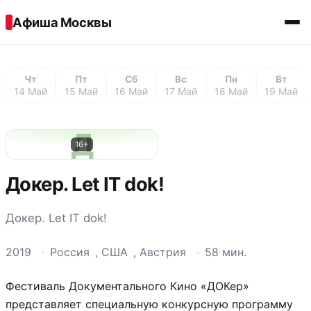
Перейти к содержимому
Афиша Москвы
Чт
Пт
Сб
Вс
Пн
Вт
14 Май
15 Май
16 Май
17 Май
18 Май
19 Май
Д
16+
Докер. Let IT dok!
Докер. Let IT dok!
2019
·
Россия
,
США
,
Австрия
·
58 мин.
Фестиваль Документального Кино «ДОКер»
представляет специальную конкурсную программу