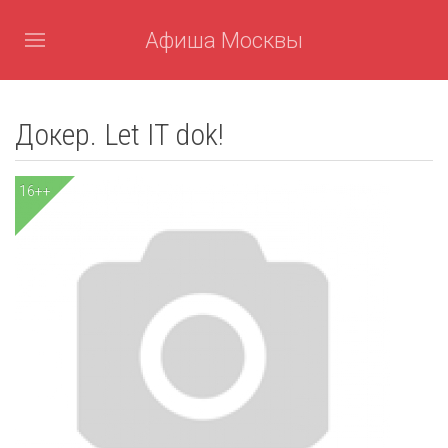
Афиша Москвы
Докер. Let IT dok!
16++