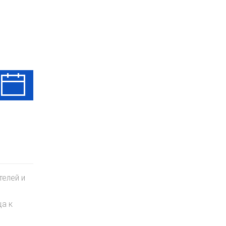
Ср
Чт
Пт
12 Авг
13 Авг
14 Авг
телей и
ца к