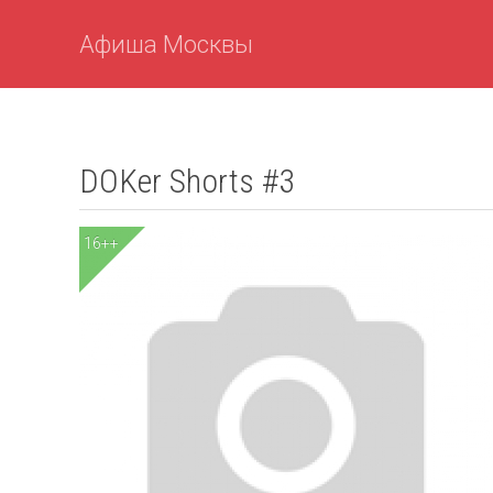
Афиша Москвы
DOKer Shorts #3
16++