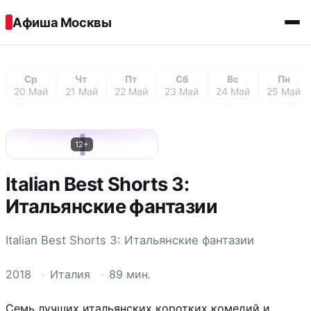
Перейти к содержимому
Афиша Москвы
Ср
Чт
Пт
Сб
Вс
Пн
20 Май
21 Май
22 Май
23 Май
24 Май
25 Май
I
12+
Italian Best Shorts 3:
Итальянские фантазии
Italian Best Shorts 3: Итальянские фантазии
2018
·
Италия
·
89 мин.
Cемь лучших итальянских коротких комедий и