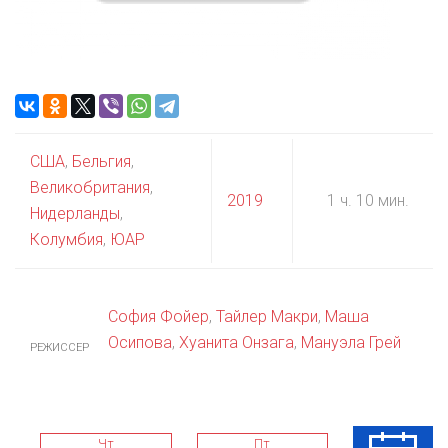
США
,
Бельгия
,
Великобритания
,
2019
1 ч. 10 мин.
Нидерланды
,
Колумбия
,
ЮАР
София Фойер
,
Тайлер Макри
,
Маша
Осипова
,
Хуанита Онзага
,
Мануэла Грей
РЕЖИССЕР
Чт
Пт
Сб