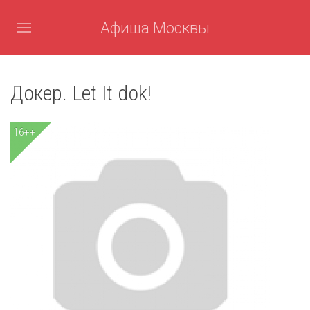
Афиша Москвы
Докер. Let It dok!
16++