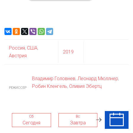
Россия
,
США
,
2019
Австрия
Владимир Головнев
,
Леонард Мюллнер
,
Робин Кленгель
,
Оливия Эбертц
РЕЖИССЕР
Сб
Вс
Пн
Сегодня
Завтра
10 Авг