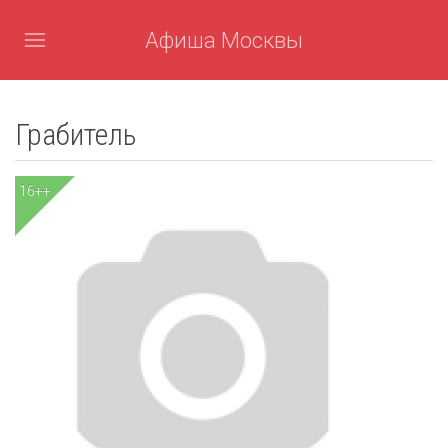
Афиша Москвы
Грабитель
16++