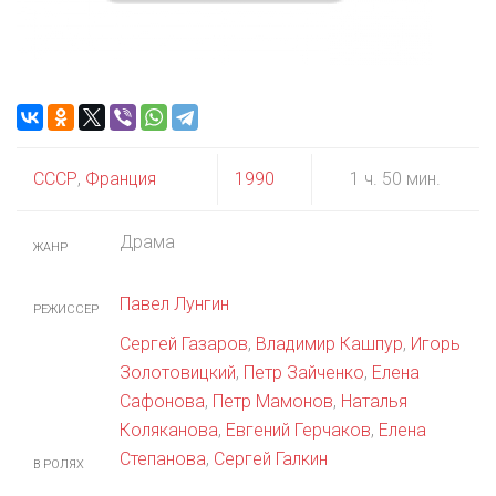
СССР
,
Франция
1990
1 ч. 50 мин.
Драма
ЖАНР
Павел Лунгин
РЕЖИССЕР
Сергей Газаров
,
Владимир Кашпур
,
Игорь
Золотовицкий
,
Петр Зайченко
,
Елена
Сафонова
,
Петр Мамонов
,
Наталья
Коляканова
,
Евгений Герчаков
,
Елена
Степанова
,
Сергей Галкин
В РОЛЯХ