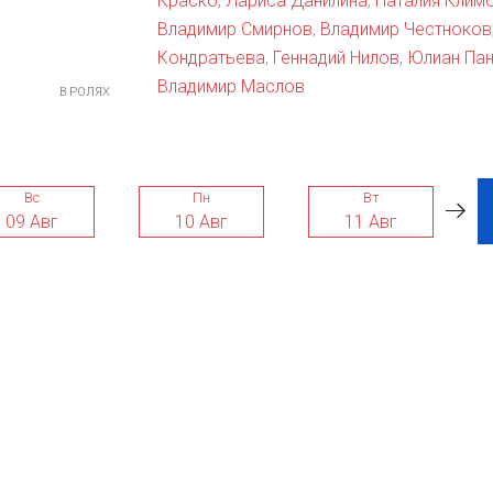
Краско
,
Лариса Данилина
,
Наталия Клим
Владимир Смирнов
,
Владимир Честноков
Кондратьева
,
Геннадий Нилов
,
Юлиан Пан
Владимир Маслов
В РОЛЯХ
Вс
Пн
Вт
09 Авг
10 Авг
11 Авг