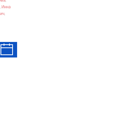
ова
,
,
Инна
ич
,
Ср
Чт
Пт
12 Авг
13 Авг
14 Авг