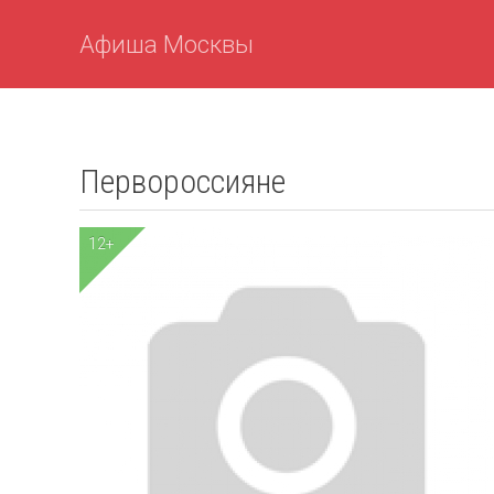
Афиша Москвы
Первороссияне
12+