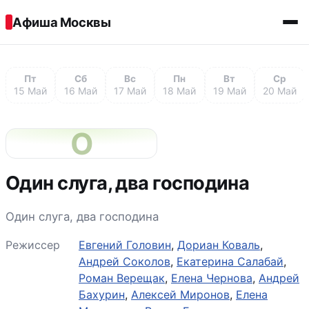
Перейти к содержимому
Афиша Москвы
Пт
Сб
Вс
Пн
Вт
Ср
15 Май
16 Май
17 Май
18 Май
19 Май
20 Май
О
Один слуга, два господина
Один слуга, два господина
Режиссер
Евгений Головин
,
Дориан Коваль
,
Андрей Соколов
,
Екатерина Салабай
,
Роман Верещак
,
Елена Чернова
,
Андрей
Бахурин
,
Алексей Миронов
,
Елена