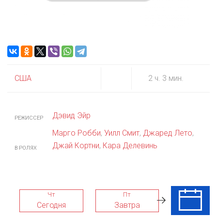
США
2 ч. 3 мин.
Дэвид Эйр
РЕЖИССЕР
Марго Робби
,
Уилл Смит
,
Джаред Лето
,
Джай Кортни
,
Кара Делевинь
В РОЛЯХ
Чт
Пт
Сб
Сегодня
Завтра
08 Авг