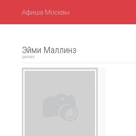
Афиша Москвы
Эйми Маллинз
(АКТЕР)