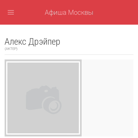
Афиша Москвы
Алекс Дрэйпер
(АКТЕР)