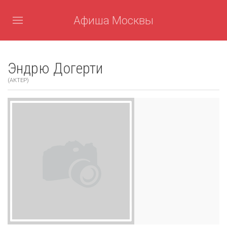
Афиша Москвы
Эндрю Догерти
(АКТЕР)