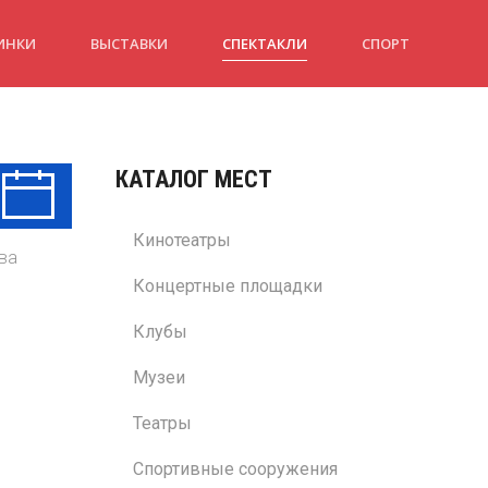
ИНКИ
ВЫСТАВКИ
СПЕКТАКЛИ
СПОРТ
КАТАЛОГ МЕСТ
Ср
Чт
Пт
12 Авг
13 Авг
14 Авг
Кинотеатры
ва
Концертные площадки
Клубы
Музеи
Театры
Спортивные сооружения