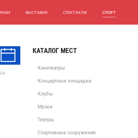
ИНКИ
ВЫСТАВКИ
СПЕКТАКЛИ
СПОРТ
КАТАЛОГ МЕСТ
Чт
Пт
Сб
13 Авг
14 Авг
15 Авг
Кинотеатры
ва
Концертные площадки
Клубы
Музеи
Театры
Спортивные сооружения