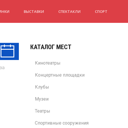
ИНКИ
ВЫСТАВКИ
СПЕКТАКЛИ
СПОРТ
КАТАЛОГ МЕСТ
Вт
Ср
Чт
11 Авг
12 Авг
13 Авг
Кинотеатры
ва
Концертные площадки
Клубы
Музеи
Театры
Спортивные сооружения