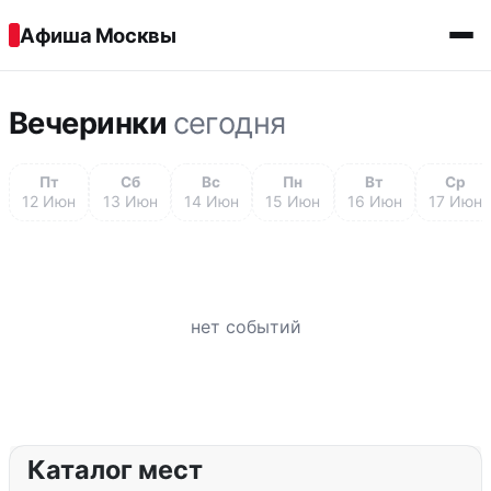
Перейти к содержимому
Афиша Москвы
Вечеринки
сегодня
Пт
Сб
Вс
Пн
Вт
Ср
12 Июн
13 Июн
14 Июн
15 Июн
16 Июн
17 Июн
нет событий
Каталог мест