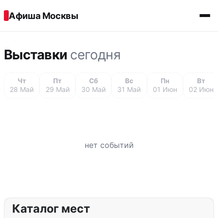
Перейти к содержимому
Афиша Москвы
Выставки
сегодня
Чт
Пт
Сб
Вс
Пн
Вт
28 Май
29 Май
30 Май
31 Май
01 Июн
02 Июн
нет событий
Каталог мест