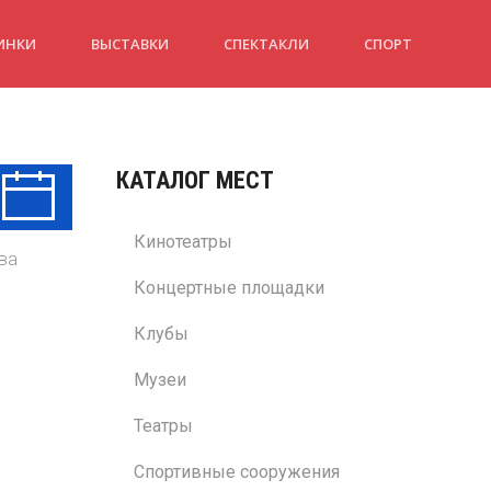
ИНКИ
ВЫСТАВКИ
СПЕКТАКЛИ
СПОРТ
КАТАЛОГ МЕСТ
Ср
Чт
Пт
12 Авг
13 Авг
14 Авг
Кинотеатры
ва
Концертные площадки
Клубы
Музеи
Театры
Спортивные сооружения