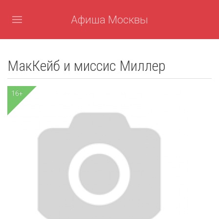
Афиша Москвы
МакКейб и миссис Миллер
16+