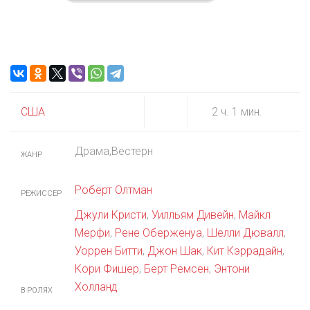
США
2 ч. 1 мин.
Драма,Вестерн
ЖАНР
Роберт Олтман
РЕЖИССЕР
Джули Кристи
,
Уилльям Дивейн
,
Майкл
Мерфи
,
Рене Оберженуа
,
Шелли Дювалл
,
Уоррен Битти
,
Джон Шак
,
Кит Кэррадайн
,
Кори Фишер
,
Берт Ремсен
,
Энтони
Холланд
В РОЛЯХ