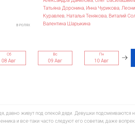
Александра Данилова
,
Олег Басилашвил
Татьяна Доронина
,
Инна Чурикова
,
Леон
Куравлев
,
Наталья Тенякова
,
Виталий Со
Валентина Шарыкина
В РОЛЯХ
Сб
Вс
Пн
08 Авг
09 Авг
10 Авг
я, давно живут под опекой дяди. Девушки подсмеиваются 
нника и все-таки часто следуют его советам, даже вопрек