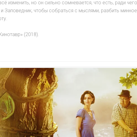
сё изменить, но он сильно сомневается, что есть, ради чего
о и Заповедник, чтобы собраться с мыслями, разбить минное
оту.
инотавр» (2018).