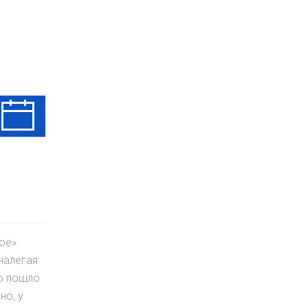
Ср
Чт
Пт
12 Авг
13 Авг
14 Авг
ое».
налегая
но пошло
но, у