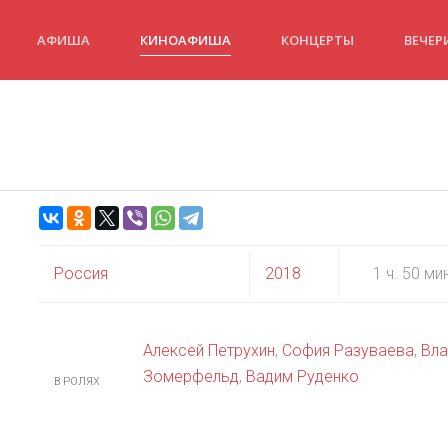
АФИША
КИНОАФИША
КОНЦЕРТЫ
ВЕЧЕР
Россия
2018
1 ч. 50 ми
Алексей Петрухин
,
София Разуваева
,
Вла
Зомерфельд
,
Вадим Руденко
В РОЛЯХ