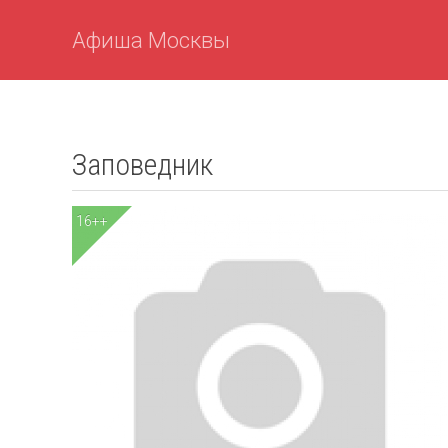
Афиша Москвы
Заповедник
16++