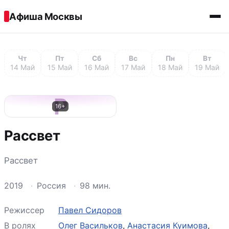
Перейти к содержимому
Афиша Москвы
Чт
Пт
Сб
Вс
Пн
Вт
14 Май
15 Май
16 Май
17 Май
18 Май
19 Май
Р
16+
Рассвет
Рассвет
2019
·
Россия
·
98 мин.
Режиссер
Павел Сидоров
В ролях
Олег Васильков
,
Анастасия Куимова
,