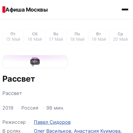
Перейти к содержимому
Афиша Москвы
Пт
Сб
Вс
Пн
Вт
Ср
15 Май
16 Май
17 Май
18 Май
19 Май
20 Май
Р
16+
Рассвет
Рассвет
2019
·
Россия
·
98 мин.
Режиссер
Павел Сидоров
В ролях
Олег Васильков
,
Анастасия Куимова
,